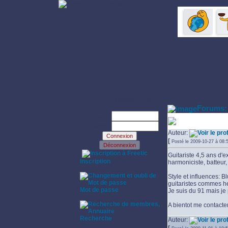
Identifiez-vous:
Forums:
Login:
guitariste 
Password:
Auteur:
[
Posté le 2009-10-27 à 08
·
Guitariste 4,5 ans d'
Inscription
harmoniciste, batteur
·
Style et influences: B
guitariste
s commes hen
Mot de passe
Je suis du 91 mais je 
·
A bientot me contacte
Recherche
Auteur:
·