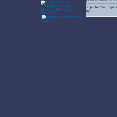
[
Posté le 2009-11-01 à 10
slt je cherche un
guita
bye.
WebRadio
·
Forum
Si vous souhaitez 
élément à cette di