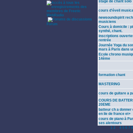
stage de chant solo
cours d'éveil musica
WebRadio
newsoundspirit rec
·
musiciens
Forum
Cours à domicile : p
synthé, chant.
inscriptions ouverte
rentrée
Journée Yoga du son
mars à Paris dans u
Ecole chrono musiq
14ème
formation chant
MASTERING
cours de guitare a p
COURS DE BATTERI
20EME
batteur ch a donner
en ile de france et+
cours de piano à Par
ses alentours
Page:
1
2
3
4
5
6
7