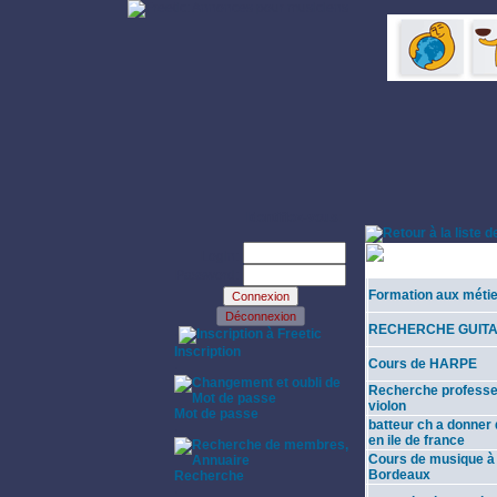
Identifiez-vous:
Technique
Login:
instrumentale
Password:
Formation aux métie
RECHERCHE GUITA
·
Inscription
Cours de HARPE
·
Recherche professe
violon
Mot de passe
batteur ch a donner
·
en ile de france
Cours de musique à 
Bordeaux
Recherche
·