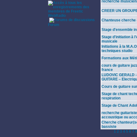
recherche musicie
CREER UN GROUP
WebRadio
·
Chanteuse cherche
Forum
Stage d'ensemble in
Stage d'initiation à l
musicale
Initiations à la M.A.
techniques studio
Formations aux Méti
cours de guitare jaz
france
LUDOVIC GERALD 
GUITARE – Electriqu
Cours de guitare sur
Stage de chant tech
respiration
Stage de Chant Ado
recherche guitariste
accoustique ou acco
Cherche chanteur(se
bassiste
Page:
1
2
3
4
5
6
7