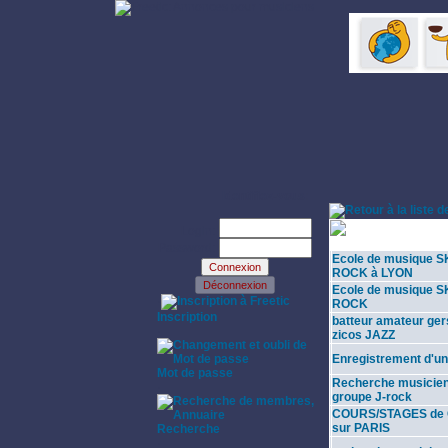
Identifiez-vous:
Technique
Login:
instrumentale
Password:
Ecole de musique 
ROCK à LYON
Ecole de musique 
·
ROCK
Inscription
batteur amateur ger
·
zicos JAZZ
Enregistrement d'u
Mot de passe
Recherche musicien
·
groupe J-rock
COURS/STAGES de 
sur PARIS
Recherche
·