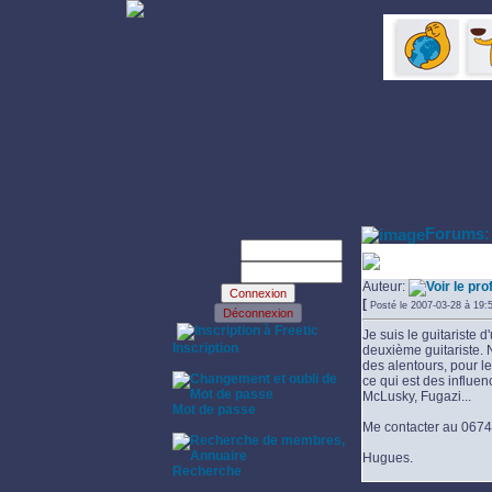
Identifiez-vous:
Forums:
Login:
Cherche gui
Password:
Auteur:
[
Posté le 2007-03-28 à 19
·
Je suis le
guitariste
d'
Inscription
deuxième
guitariste
.
·
des alentours, pour l
ce qui est des influe
McLusky, Fugazi...
Mot de passe
·
Me contacter au 067
Hugues.
Recherche
·