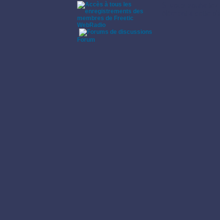
Si vous souhaitez 
élément à cette di
WebRadio
·
Forum