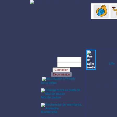
Identifiez-vous:
Login: cavalca
Prénom: Davi
Age: 53 ans
Login:
Habite à
Lille
(
Password:
Dernière conne
Annonce:
·
Pianiste (49 ans) rech
Inscription
Schumann… Pas d’exig
·
curieuse, et sérieuse.
Profil:
Mot de passe
Sexe: Homme
·
Fumeur: Non
Anniversaire:31/03/1
Ville: Lille
Recherche
·
Instruments pratiqu