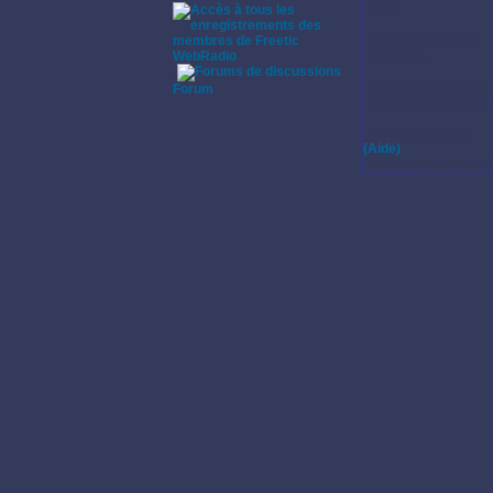
Piano.
Styles de musique:
WebRadio
Classique.
·
Pratique instrumenta
Forum
Pas de commentaires s
Enregistrements:
(Aide)
Pas d'enregistrement