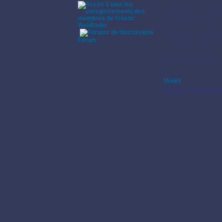
Instruments pratiqu
Guitare acoustique.
WebRadio
Styles de musique:
·
Blues, Country, Rock.
Forum
Pratique instrumenta
Chanteur Baryton gui
Enregistrements:
(Aide)
Pas d'enregistrement