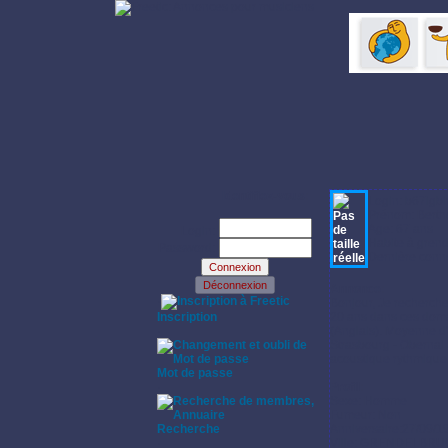
Identifiez-vous:
Login: b67igbi
Prénom: Berth
Age: 67 ans
Login:
Habite à grend
Password:
Dernière conne
Annonce:
·
Bonjour, Je re
cherche
Inscription
20 ans dans ces domai
·
(Anglais). Moyenne d'
Strasbourg - Obernai
acoustique rythmique
Mot de passe
·
Profil:
Sexe: Homme
Fumeur: Non
Recherche
Anniversaire:27/09/1
·
Ville: GRENDELBR