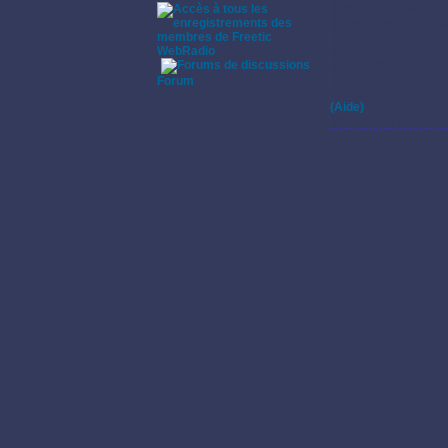
Styles de musique:
Blues, Divers, Folk, J
WebRadio
Pratique instrumenta
pianiste chanteur
·
Forum
Enregistrements:
(Aide)
Pas d'enregistrement