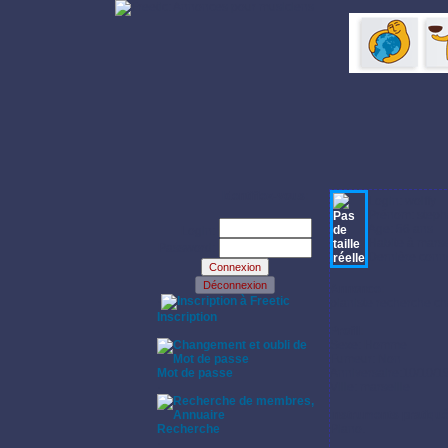
Identifiez-vous:
Login: wolffy
Prénom: step
Age: 56 ans
Login:
Habite à marse
Password:
Dernière conn
Annonce:
·
pianiste recherche c
Inscription
·
Profil:
Sexe: Homme
Fumeur: Non
Mot de passe
Anniversaire:10/10/1
·
Ville: marseille
Instruments pratiqu
Recherche
Piano.
·