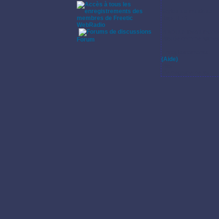
Styles de musique:
Rap, RnB.
WebRadio
Pratique instrumenta
·
Pas de commentaires s
Forum
Enregistrements:
(Aide)
Pas
d'enregistrements.