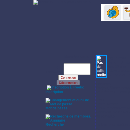
Identifiez-vous:
Login: jimae
Prénom: Jima
Age: 39 ans
Login:
Habite à meau
Password:
Dernière conne
Annonce:
·
Bonjour, Slameur/rap
Inscription
pour écrire à la cool
·
Profil:
Sexe: Homme
Mot de passe
Fumeur: Occasionnel
·
Anniversaire:04/03/1
Ville: Meaux
Recherche
Instruments pratiqu
·
Voix.