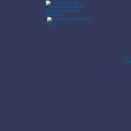
Profil:
Sexe: Homme
Fumeur: Occasionnel
Anniversaire:07/03/1
WebRadio
Ville: paris ou région
·
Forum
Instruments pratiqu
.
Styles de musique:
Pop, Rock, Dance.
Pratique instrumenta
Pas de commentaires s
Enregistrements:
(Ai
Pas d'enregistrement