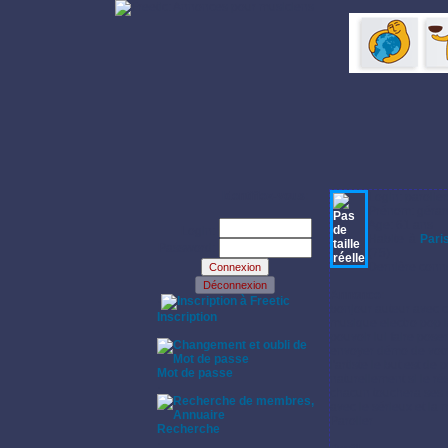
Identifiez-vous:
Login: parolier
Prénom: gérar
Age: 61 ans
Login:
Habite à
Pari
Password:
(75)
Dernière conne
Annonce:
·
bonjour auteur avec 
Inscription
musique electro pop l
·
pouvoir lui faire pos
envoyer démo de votre
l'artiste le but est d
Mot de passe
naturellement si le ré
·
chacun touchera ses d
avec le sérieux et la
Parolier
Recherche
·