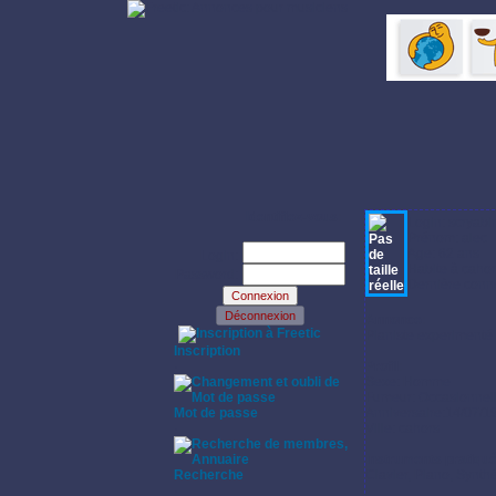
Identifiez-vous:
Login: scryabi
Prénom: alec
Age: 62 ans
Login:
Habite à cahor
Password:
Dernière conne
Annonce:
·
Pianiste experimenté 
Inscription
·
Profil:
Sexe: Homme
Fumeur: Occasionnel
Mot de passe
Anniversaire:14/07/1
·
Ville: cahors
Instruments pratiqu
Recherche
Clavier, Piano, Synthé
·