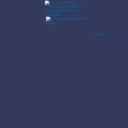
Styles de musique:
Blues, Celtique, Chor
Française, Dance, R
WebRadio
Pratique instrumenta
·
Pas de commentaires s
Forum
Enregistrements:
(Aide)
Pas
d'enregistrements.