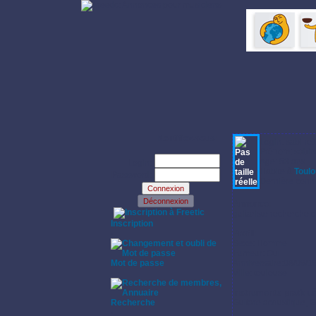
Identifiez-vous:
Login: sabine
Prénom: sabin
Age: 53 ans
Login:
Habite à
Toul
Password:
Dernière conne
Annonce:
·
guitariste
recherche c
Inscription
·
Profil:
Sexe: Homme
Fumeur: Oui
Mot de passe
Anniversaire:08/09/1
·
Ville: toulouse
Instruments pratiqu
Recherche
Guitare acoustique, Gu
·