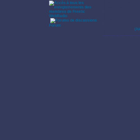
Styles de musique:
Divers, Metal, Pop, 
WebRadio
Pratique instrumenta
guitare chant
·
Forum
Enregistrements:
(Ai
Pas d'enregistrement