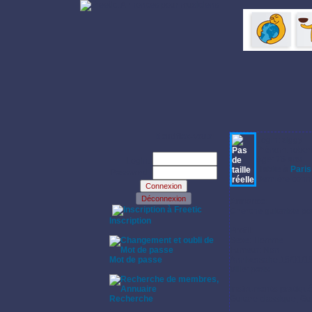
Identifiez-vous:
Login: ziggy
Prénom: rober
Age: 76 ans
Login:
Habite à
Paris
Password:
Dernière conne
Annonce:
·
Cherche
guitariste
pou
Inscription
·
Profil:
Sexe: Homme
Fumeur: Non
Mot de passe
Anniversaire:15/01/1
·
Ville: paris
Instruments pratiqu
Recherche
Guitare classique, Gui
·