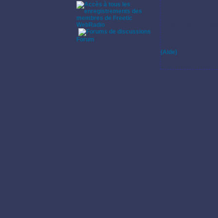
Styles de musique:
Classique, Divers, Jaz
WebRadio
Pratique instrumenta
Pas de commentaires s
·
Forum
Enregistrements:
(Aide)
Pas
d'enregistrements.