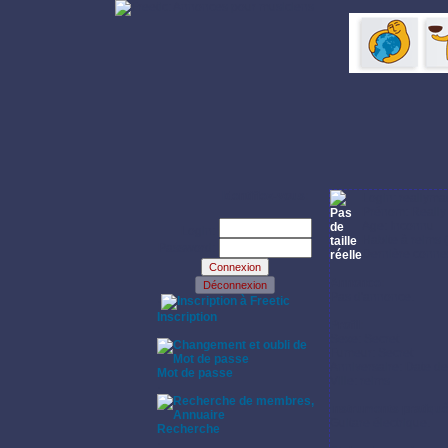
Identifiez-vous:
Login: reallym
Prénom: Really
Age: Inconnu
Login:
Habite à reims 
Password:
Dernière connex
Annonce:
Pas d'annonce.
·
Inscription
Profil:
·
Sexe: Secret
Fumeur: Secret
Anniversaire: Date d
Mot de passe
Ville: reims
·
Instruments pratiqu
Guitare électrique.
Recherche
·