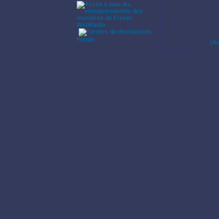
Styles de musique:
Blues, Folk, Heavy, J
Pratique instrumenta
WebRadio
Pas de commentaires s
·
Forum
Enregistrements:
(Ai
Pas d'enregistrement