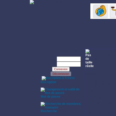
Identifiez-vous:
Login: denis20
Prénom: Denis
Age: Inconnu
Login:
Habite à aix les
Password:
Dernière connex
Annonce:
Recherche chanteuse,
·
accompagnant un magi
Inscription
accordéoniste, style v
·
Profil:
Sexe: Secret
Mot de passe
Fumeur: Secret
·
Anniversaire: Date d
Ville: Aix les Bains
Recherche
Instruments pratiqu
·