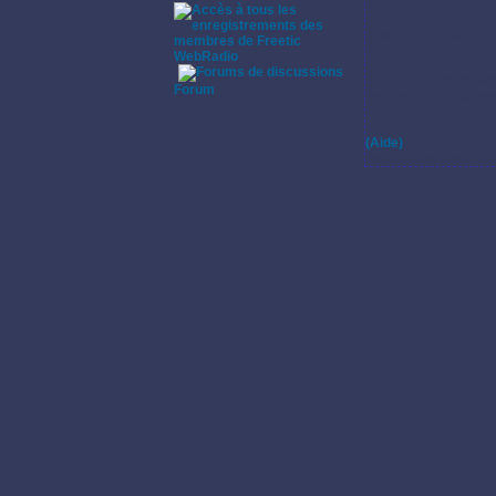
Saxophone.
Styles de musique:
Jazz, Chanson França
WebRadio
·
Pratique instrumenta
Forum
Pas de commentaires s
Enregistrements:
(Aide)
Pas d'enregistrement