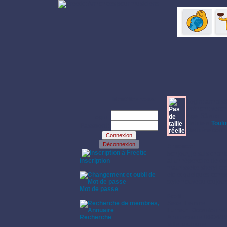
Identifiez-vous:
Login: annais
Prénom: veron
Age: 53 ans
Login:
Habite à
Toul
Password:
Dernière conne
Annonce:
·
bonjour, je suis chan
Inscription
ai un répertoire de co
·
maurissette sheryl c
etc et quelques compo
style nouveau toujour
Mot de passe
·
Profil:
Sexe: Femme
Fumeur: Occasionnel
Recherche
Anniversaire:06/04/1
·
Ville: toulouse