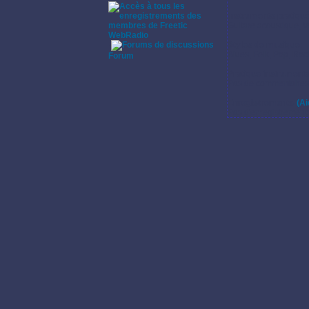
Instruments pratiqu
Guitare acoustique, V
WebRadio
Styles de musique:
·
Blues, Folk, Pop, Roc
Forum
Pratique instrumenta
Pas de commentaires s
Enregistrements:
(Ai
Pas d'enregistrement