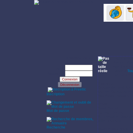
Identifiez-vous:
Login: alex
Prénom: Ale
Age: Inconn
Login:
Habite à
To
Password:
Dernière co
Annonce:
Groupe de Hard Rock
·
tourner. Quelques en
Inscription
http://www.myspace.
·
Profil:
Sexe: Secret
Mot de passe
Fumeur: Secret
·
Anniversaire: Date d
Ville: Toulouse
Recherche
Instruments pratiqu
·