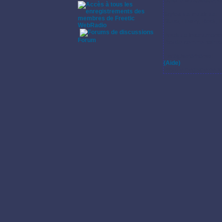
Guitare acoustique, Gu
Styles de musique:
Blues, Heavy, Rock, R
WebRadio
·
Pratique instrumenta
Forum
Pas de commentaires s
Enregistrements:
(Aide)
Pas d'enregistrement