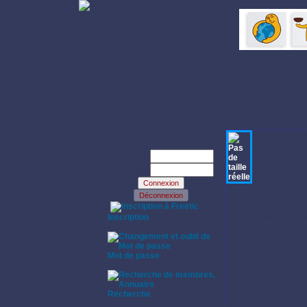
Identifiez-vous:
Login: oliver6
Prénom: Olive
Age: 53 ans
Login:
Habite à comb
Password:
Dernière conne
Annonce:
·
RECHERCHE CHANTEUSE 
Inscription
Rue, et gratteux/chan
·
projet étant donné q
proche de chez moi (d
(évidement), avec un 
Mot de passe
que ce que l'on a déj
·
core,crusty'n'roll et 
Lead, moi et une voix
donc une CHANTEUSE ay
Recherche
plaisir avec nous, ain
·
rythmique, un batteur 