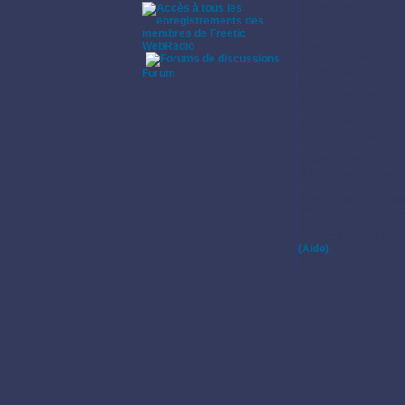
encore définitif donc j
ainsi qu'au public à q
WebRadio
Profil:
Sexe: Homme
·
Fumeur: Oui
Forum
Anniversaire:01/01/1
Ville: Combourg
Instruments pratiqu
Guitare électrique, Vo
Styles de musique:
Divers, Heavy, Metal,
Pratique instrumenta
Tout est dans mon blog
Enregistrements:
(Aide)
Pas d'enregistrement