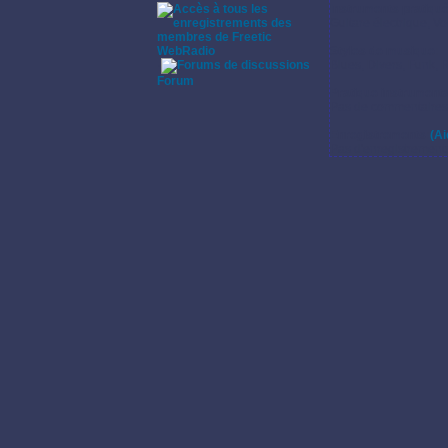
Instruments pratiqu
Guitare électrique, Vo
WebRadio
Styles de musique:
Blues, Divers, Funk, 
·
Forum
Pratique instrumenta
Pas de commentaires s
Enregistrements:
(Ai
Pas d'enregistrement