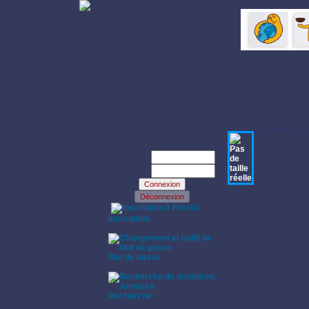
Identifiez-vous:
Login: mistral 
Prénom: Pat
Age: 71 ans
Login:
Habite à marti
Password:
Dernière conne
Annonce:
·
Recherche CHANTEUSE,
Inscription
Chant Solo et Duo ave
·
Important à dispositi
Animation Soirées Dan
Mot de passe
Profil:
·
Sexe: Homme
Fumeur: Oui
Anniversaire:06/07/1
Recherche
Ville: MARTIGUES
·