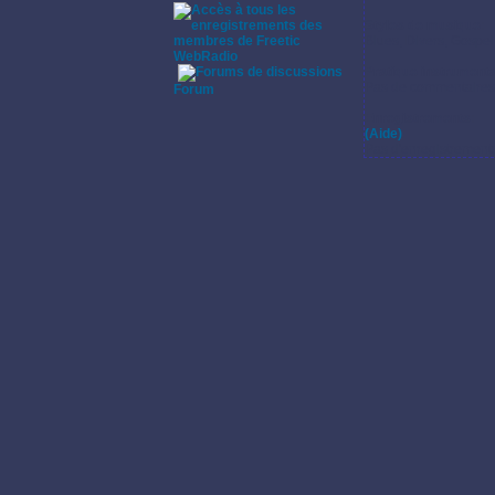
Styles de musique:
Blues, Divers, Gospe
WebRadio
Pratique instrumenta
·
Pas de commentaires s
Forum
Enregistrements:
(Aide)
Pas d'enregistrement