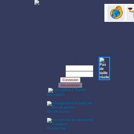
Identifiez-vous:
Login: fabien9
Prénom: Fabi
Age: 53 ans
Login:
Habite à bruno
Password:
Dernière conne
Annonce:
·
Pianiste-clavier sur 
Inscription
produire en public ra
·
Profil:
Sexe: Homme
Mot de passe
Fumeur: Non
·
Anniversaire:02/04/1
Ville: brunoy
Recherche
Instruments pratiqu
·
Piano.