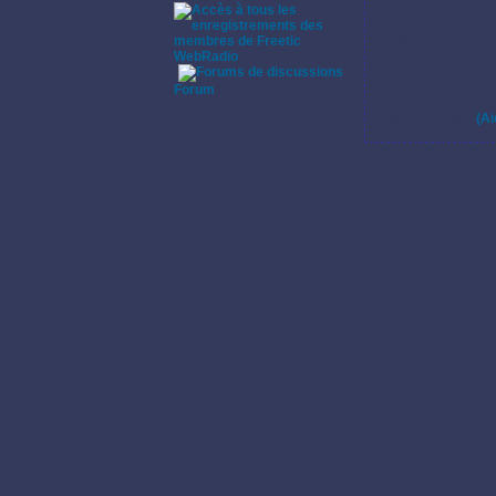
Styles de musique:
Pop, Rock, Chanson 
WebRadio
Pratique instrumenta
·
Pas de commentaires s
Forum
Enregistrements:
(Ai
Pas d'enregistrement