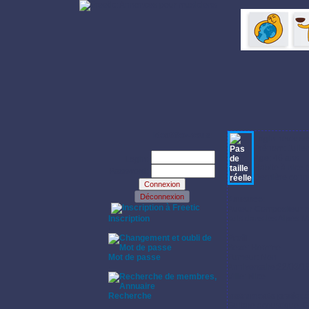
Identifiez-vous:
Login: retourve
Prénom: Julie
Age: 46 ans
Login:
Habite à nice 
Password:
Dernière conne
Annonce:
·
Auteur Compositeur r
Inscription
suis dans les Alpes M
·
Profil:
Sexe: Homme
Mot de passe
Fumeur: Non
·
Anniversaire:22/03/1
Ville: Nice
Recherche
Instruments pratiqu
·
Guitare acoustique, Gu