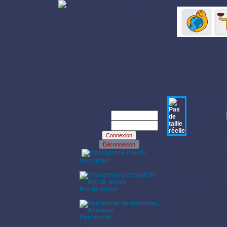
Identifiez-vous:
Login: dkay
Prénom: KayD
Age: 126 ans
Login:
Habite à regi
Password:
Dernière conne
Annonce:
·
Recherche chanteus
Inscription
·
Profil:
Sexe: Homme
Fumeur: Non
Mot de passe
Anniversaire:01/01/1
·
Ville: Region Parisie
Instruments pratiqu
Recherche
Guitare acoustique, P
·