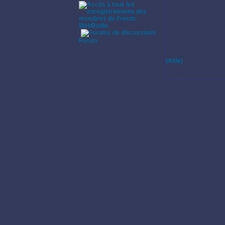
Styles de musique:
Pop, RnB, Soul.
WebRadio
Pratique instrumenta
Prod MAO , clavier-gu
·
Haute-contre RnB -S
Forum
Enregistrements:
(Aide)
Pas
d'enregistrements.